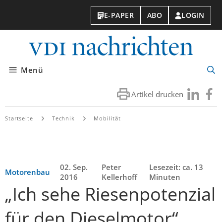
E-PAPER
ABO
LOGIN
VDI-
Nachri
Menü
Suc
öff
Artikel drucken
Besuchen
Besuc
Sie
Sie
uns
uns
Startseite
Technik
Mobilität
bei
bei
LinkedIn
Faceb
02. Sep.
Peter
Lesezeit: ca. 13
Motorenbau
2016
Kellerhoff
Minuten
„Ich sehe Riesenpotenzial
für den Dieselmotor“