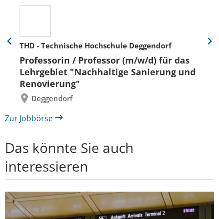
THD - Technische Hochschule Deggendorf
Eine
Eine
Folie
Folie
Professorin / Professor (m/w/d) für das
zurück
vor
Lehrgebiet "Nachhaltige Sanierung und
Renovierung"
Deggendorf
Zur Jobbörse
Das könnte Sie auch
interessieren