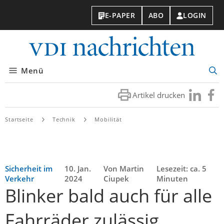
E-PAPER
ABO
LOGIN
VDI-
Nachri
Menü
Suc
öff
Artikel drucken
Besuchen
Besuc
Sie
Sie
uns
uns
Startseite
Technik
Mobilität
bei
bei
LinkedIn
Faceb
Sicherheit im
10. Jan.
Von Martin
Lesezeit: ca. 5
Verkehr
2024
Ciupek
Minuten
Blinker bald auch für alle
Fahrräder zulässig