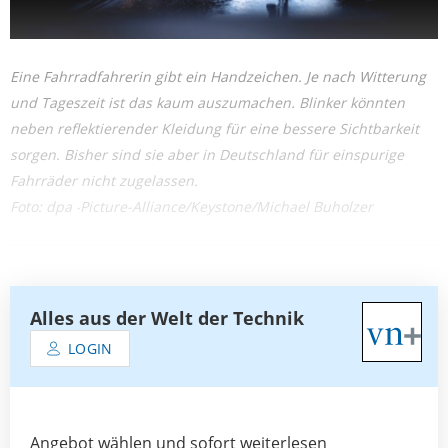
Eine Fahrradfahrerin gibt ein Handzeichen. Je nach Witterung
und Tageszeit ist das kaum auszumachen. Blinker könnten
neben reflektierender Kleidung für eine bessere Sichtbarkeit
sorgen. Bisher sind sie aber in Deutschland für einspurige
Fahrräder nicht zugelassen.
Foto: dpa ‧Picture-Alliance/Keystone/Michael Buholzer
Alles aus der Welt der Technik
LOGIN
Angebot wählen und sofort weiterlesen