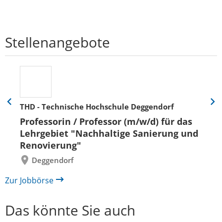
Stellenangebote
THD - Technische Hochschule Deggendorf
Eine
Eine
Folie
Folie
Professorin / Professor (m/w/d) für das
zurück
vor
Lehrgebiet "Nachhaltige Sanierung und
Renovierung"
Deggendorf
Zur Jobbörse
Das könnte Sie auch