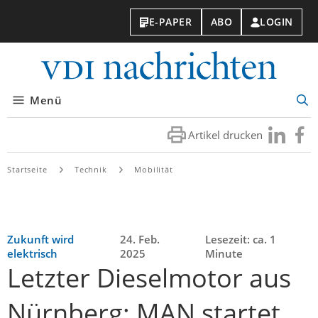
E-PAPER
ABO
LOGIN
VDI-
Nachri
Menü
Suc
öff
Artikel drucken
Besuchen
Besuc
Sie
Sie
uns
uns
Startseite
Technik
Mobilität
bei
bei
LinkedIn
Faceb
Zukunft wird
24. Feb.
Lesezeit: ca. 1
elektrisch
2025
Minute
Letzter Dieselmotor aus
Nürnberg: MAN startet