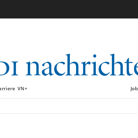
arriere
VN+
Job