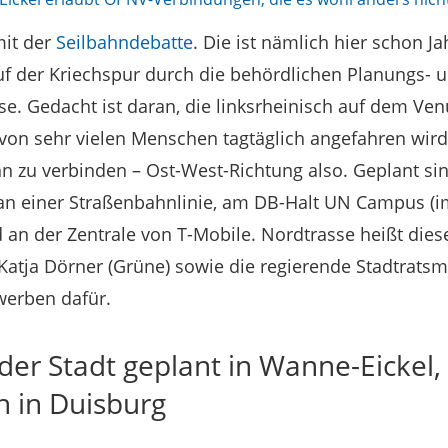
mit der
Seilbahndebatte
. Die ist nämlich hier schon J
auf der Kriechspur durch die behördlichen Planungs- 
. Gedacht ist daran, die linksrheinisch auf dem Ven
ie von sehr vielen Menschen tagtäglich angefahren wir
hn zu verbinden – Ost-West-Richtung also. Geplant sin
an einer Straßenbahnlinie, am DB-Halt UN Campus (
d an der Zentrale von T-Mobile. Nordtrasse heißt dies
atja Dörner (Grüne) sowie die regierende Stadtratsm
werben dafür.
 der Stadt geplant in Wanne-Eickel
h in Duisburg