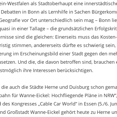
in-Westfalen als Stadtoberhaupt eine innerstädtisch
e Debatten in Bonn als Lernhilfe in Sachen Bürgerk
eografie vor Ort unterschiedlich sein mag – Bonn li
asi in einer Tallage – die grundsätzlichen Erfolgskri
isse sind die gleichen: Einerseits muss das Kosten-
istig stimmen, andererseits dürfte es schwierig sein,
rung im Erscheinungsbild einer Stadt gegen den meh
etzen. Und die, die davon betroffen sind, brauchen 
stmöglich ihre Interessen berücksichtigen.
, die auch die Städte Herne und Duisburg schon gem
ahn für Wanne-Eickel: Hochfliegende Pläne in NRW“, 
d des Kongresses „Cable Car World“ in Essen (5./6. Jun
nd Großstadt Wanne-Eickel gehört heute zu Herne un