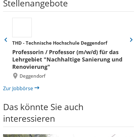
Stellenangebote
THD - Technische Hochschule Deggendorf
Eine
Eine
Folie
Folie
Professorin / Professor (m/w/d) für das
zurück
vor
Lehrgebiet "Nachhaltige Sanierung und
Renovierung"
Deggendorf
Zur Jobbörse
Das könnte Sie auch
interessieren