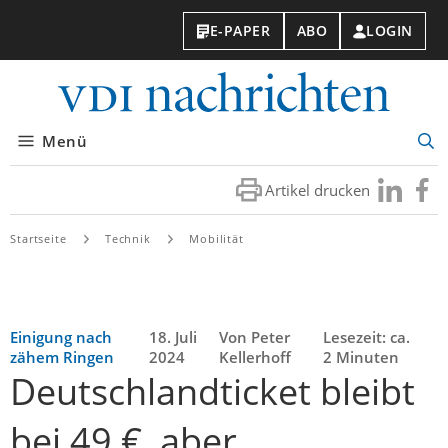
E-PAPER
ABO
LOGIN
VDI-
Nachri
Menü
Suc
öff
Artikel drucken
Besuchen
Besuc
Sie
Sie
uns
uns
Startseite
Technik
Mobilität
bei
bei
LinkedIn
Faceb
Einigung nach
18. Juli
Von Peter
Lesezeit: ca.
zähem Ringen
2024
Kellerhoff
2 Minuten
Deutschlandticket bleibt
bei 49 €, aber …