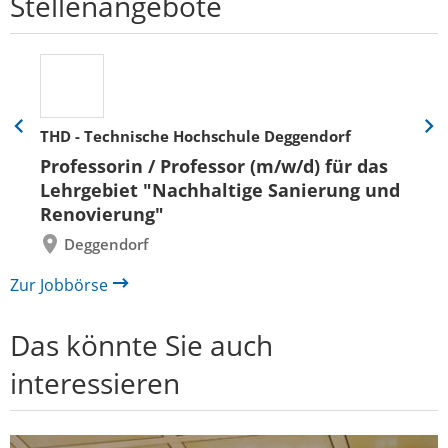
Stellenangebote
THD - Technische Hochschule Deggendorf
Eine
Eine
Folie
Folie
Professorin / Professor (m/w/d) für das
zurück
vor
Lehrgebiet "Nachhaltige Sanierung und
Renovierung"
Deggendorf
Zur Jobbörse
Das könnte Sie auch
interessieren