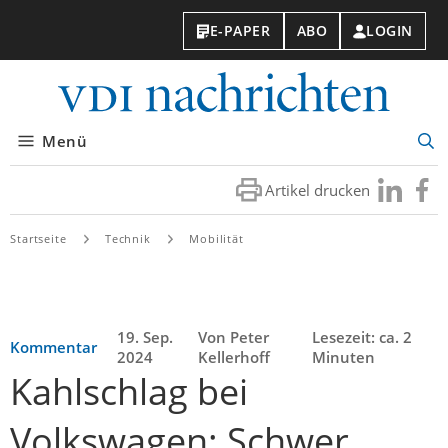
E-PAPER
ABO
LOGIN
VDI-
Nachri
Menü
Suc
öff
Artikel drucken
Besuchen
Besuc
Sie
Sie
uns
uns
Startseite
Technik
Mobilität
bei
bei
LinkedIn
Faceb
19. Sep.
Von Peter
Lesezeit: ca. 2
Kommentar
2024
Kellerhoff
Minuten
Kahlschlag bei
Volkswagen: Schwer