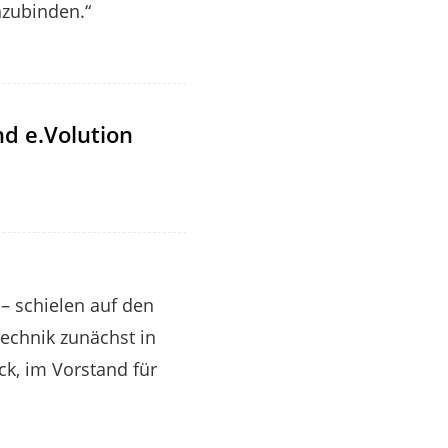
nzubinden.“
d e.Volution
 – schielen auf den
Technik zunächst in
k, im Vorstand für