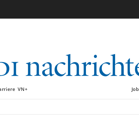
arriere
VN+
Job