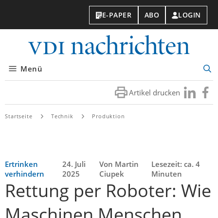
E-PAPER
ABO
LOGIN
VDI-
Nachri
Menü
Suc
öff
Artikel drucken
Besuchen
Besuc
Sie
Sie
uns
uns
Startseite
Technik
Produktion
bei
bei
LinkedIn
Faceb
Ertrinken
24. Juli
Von Martin
Lesezeit: ca. 4
verhindern
2025
Ciupek
Minuten
Rettung per Roboter: Wie
Maschinen Menschen