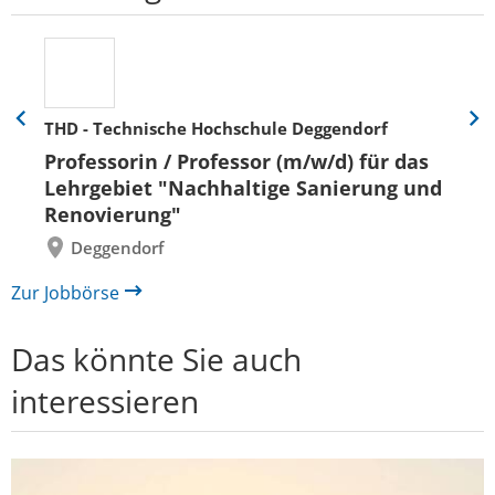
THD - Technische Hochschule Deggendorf
Eine
Eine
Folie
Folie
Professorin / Professor (m/w/d) für das
zurück
vor
Lehrgebiet "Nachhaltige Sanierung und
Renovierung"
Deggendorf
Zur Jobbörse
Das könnte Sie auch
interessieren