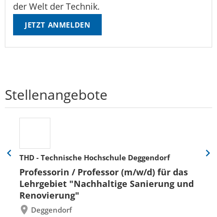
der Welt der Technik.
JETZT ANMELDEN
Stellenangebote
THD - Technische Hochschule Deggendorf
Eine
Eine
Folie
Folie
Professorin / Professor (m/w/d) für das
zurück
vor
Lehrgebiet "Nachhaltige Sanierung und
Renovierung"
Deggendorf