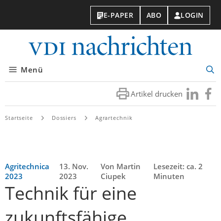
E-PAPER
ABO
LOGIN
VDI-
Nachri
Menü
Suc
öff
Artikel drucken
Besuchen
Besuc
Sie
Sie
uns
uns
Startseite
Dossiers
Agrartechnik
bei
bei
LinkedIn
Faceb
Agritechnica
13. Nov.
Von Martin
Lesezeit: ca. 2
2023
2023
Ciupek
Minuten
Technik für eine
zukunftsfähige