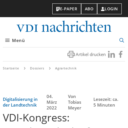
E-PAPER
ABO
LOGIN
VDI-
Nachri
Menü
Suc
öff
Artikel drucken
Besuchen
Besuc
Sie
Sie
uns
uns
Startseite
Dossiers
Agrartechnik
bei
bei
LinkedIn
Faceb
04.
Von
Digitalisierung in
Lesezeit: ca.
März
Tobias
der Landtechnik
5 Minuten
2022
Meyer
VDI-Kongress: