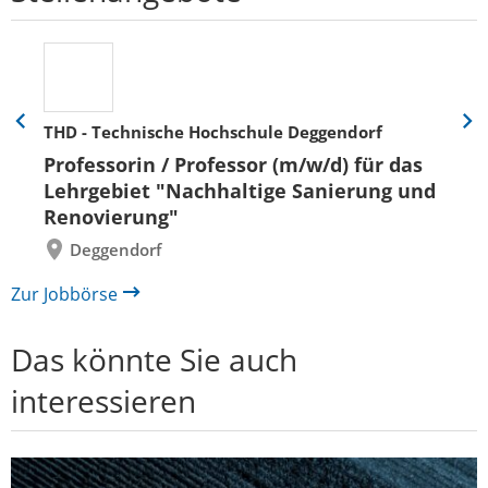
THD - Technische Hochschule Deggendorf
Eine
Eine
Folie
Folie
Professorin / Professor (m/w/d) für das
zurück
vor
Lehrgebiet "Nachhaltige Sanierung und
Renovierung"
Deggendorf
Zur Jobbörse
Das könnte Sie auch
interessieren