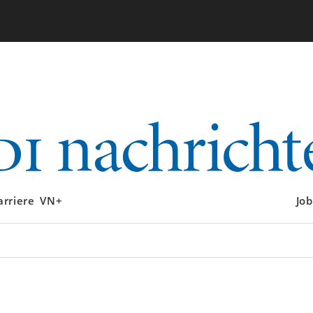
arriere
VN+
Job