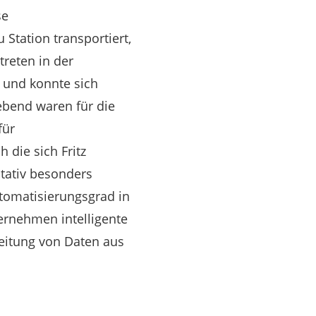
se
Station transportiert,
reten in der
und konnte sich
ebend waren für die
für
die sich Fritz
itativ besonders
tomatisierungsgrad in
ernehmen intelligente
eitung von Daten aus