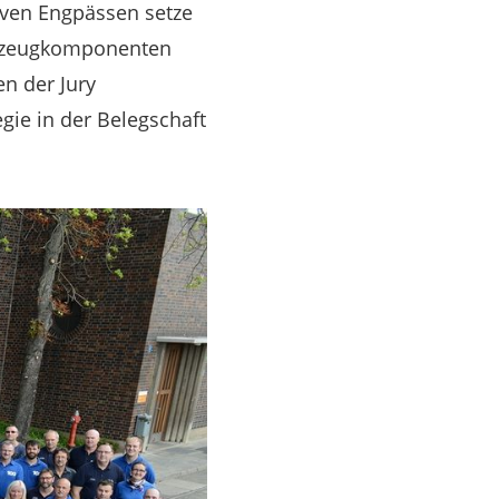
iven Engpässen setze
rkzeugkomponenten
en der Jury
egie in der Belegschaft