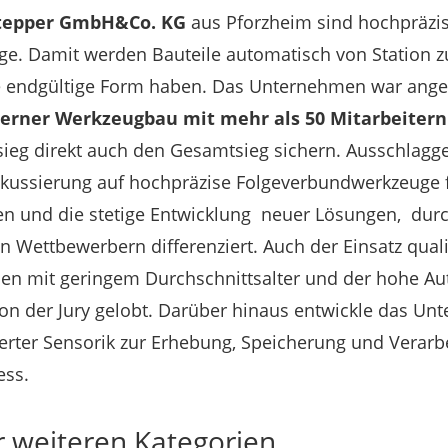
Stepper GmbH&Co. KG
aus Pforzheim sind hochpräzi
. Damit werden Bauteile automatisch von Station zu 
hre endgültige Form haben. Das Unternehmen war anget
terner Werkzeugbau mit mehr als 50 Mitarbeitern
ieg direkt auch den Gesamtsieg sichern. Ausschlagg
Fokussierung auf hochpräzise Folgeverbundwerkzeuge 
 und die stetige Entwicklung neuer Lösungen, durch 
 Wettbewerbern differenziert. Auch der Einsatz qual
en mit geringem Durchschnittsalter und der hohe Au
on der Jury gelobt. Darüber hinaus entwickle das Unt
erter Sensorik zur Erhebung, Speicherung und Verarb
ess.
r weiteren Kategorien