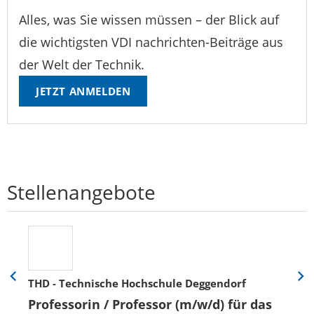
Alles, was Sie wissen müssen – der Blick auf
die wichtigsten VDI nachrichten-Beiträge aus
der Welt der Technik.
JETZT ANMELDEN
Stellenangebote
THD - Technische Hochschule Deggendorf
Eine
Eine
Folie
Folie
Professorin / Professor (m/w/d) für das
zurück
vor