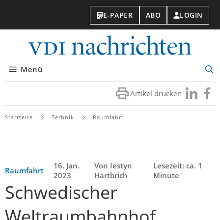
E-PAPER
ABO
LOGIN
VDI-
Nachri
Menü
Suc
öff
Artikel drucken
Besuchen
Besuc
Sie
Sie
uns
uns
Startseite
Technik
Raumfahrt
bei
bei
LinkedIn
Faceb
16. Jan.
Von Iestyn
Lesezeit: ca. 1
Raumfahrt
2023
Hartbrich
Minute
Schwedischer
Weltraumbahnhof