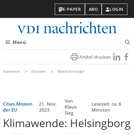
E-PAPER
ABO
LOGIN
VDI-
Nachri
Menü
Suc
öff
Artikel drucken
Besuchen
Besuc
Sie
Sie
uns
uns
Startseite
Dossiers
Biotechnologie
bei
bei
LinkedIn
Faceb
Von
Cities Mission
21. Nov.
Lesezeit: ca. 6
Klaus
der EU
2023
Minuten
Sieg
Klimawende: Helsingborg