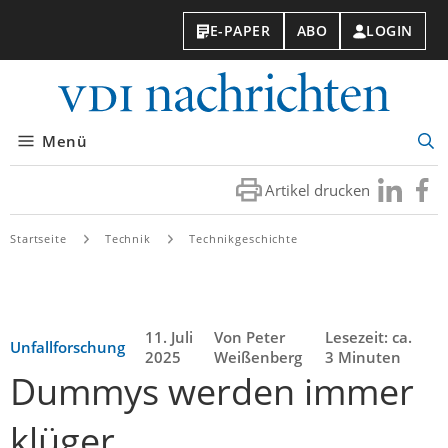
E-PAPER
ABO
LOGIN
VDI-
Nachri
Menü
Suc
öff
Artikel drucken
Besuchen
Besuc
Sie
Sie
uns
uns
Startseite
Technik
Technikgeschichte
bei
bei
LinkedIn
Faceb
11. Juli
Von Peter
Lesezeit: ca.
Unfallforschung
2025
Weißenberg
3 Minuten
Dummys werden immer
klüger