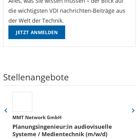
Alles, was Sie wissen müssen – der Blick auf
die wichtigsten VDI nachrichten-Beiträge aus
der Welt der Technik.
JETZT ANMELDEN
Stellenangebote
Eine
Eine
MMT Network GmbH
Folie
Folie
zurück
vor
Planungsingenieur:in audiovisuelle
Systeme / Medientechnik (m/w/d)