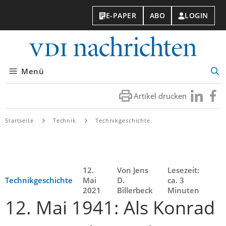
E-PAPER
ABO
LOGIN
VDI-
Nachri
Menü
Suc
öff
Artikel drucken
Besuchen
Besuc
Sie
Sie
uns
uns
Startseite
Technik
Technikgeschichte
bei
bei
LinkedIn
Faceb
12.
Von Jens
Lesezeit:
Technikgeschichte
Mai
D.
ca. 3
2021
Billerbeck
Minuten
12. Mai 1941: Als Konrad