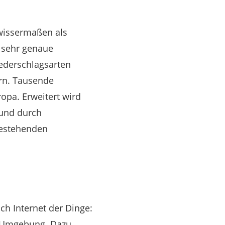
ewissermaßen als
t sehr genaue
ederschlagsarten
ern. Tausende
pa. Erweitert wird
 und durch
bestehenden
h Internet der Dinge:
er Umgebung. Dazu