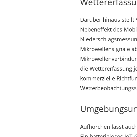
Wettererfass
Darüber hinaus stellt
Nebeneffekt des Mobil
Niederschlagsmessung
Mikrowellensignale ab
Mikrowellenverbindun
die Wettererfassung 
kommerzielle Richtfu
Wetterbeobachtungsst
Umgebungsuna
Aufhorchen lässt auch
Ein batterieloses IoT