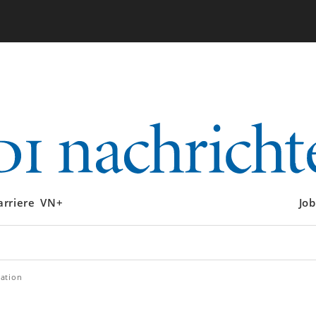
arriere
VN+
Job
ation