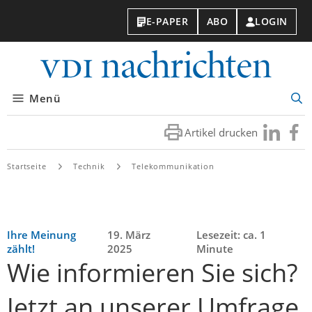
E-PAPER
ABO
LOGIN
VDI-
Nachri
Menü
Suc
öff
Artikel drucken
Besuchen
Besuc
Sie
Sie
uns
uns
Startseite
Technik
Telekommunikation
bei
bei
LinkedIn
Faceb
Ihre Meinung
19. März
Lesezeit: ca. 1
zählt!
2025
Minute
Wie informieren Sie sich?
Jetzt an unserer Umfrage