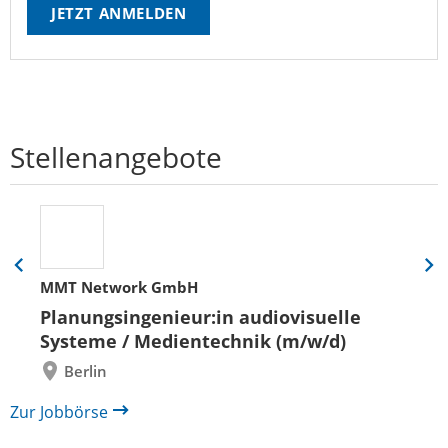
JETZT ANMELDEN
Stellenangebote
Eine
Eine
MMT Network GmbH
Folie
Folie
zurück
vor
Planungsingenieur:in audiovisuelle
Systeme / Medientechnik (m/w/d)
Berlin
Zur Jobbörse