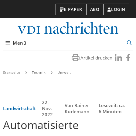
E-PAPER
ABO
LOGIN
VDI-
Nachri
Menü
Suc
öff
Artikel drucken
Besuchen
Besuc
Sie
Sie
uns
uns
Startseite
Technik
Umwelt
bei
bei
LinkedIn
Faceb
22.
Von Rainer
Lesezeit: ca.
Landwirtschaft
Nov.
Kurlemann
6 Minuten
2022
Automatisierte