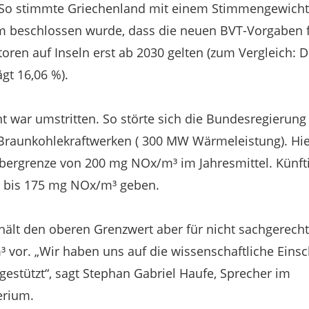
 So stimmte Griechenland mit einem Stimmengewich
em beschlossen wurde, dass die neuen BVT-Vorgaben f
oren auf Inseln erst ab 2030 gelten (zum Vergleich: 
gt 16,06 %).
war umstritten. So störte sich die Bundesregierung
raunkohlekraftwerken ( 300 MW Wärmeleistung). Hier
ergrenze von 200 mg NOx/m³ im Jahresmittel. Künftig
 bis 175 mg NOx/m³ geben.
ält den oberen Grenzwert aber für nicht sachgerech
 vor. „Wir haben uns auf die wissenschaftliche Eins
stützt“, sagt Stephan Gabriel Haufe, Sprecher im
erium.