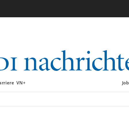
arriere
VN+
Job