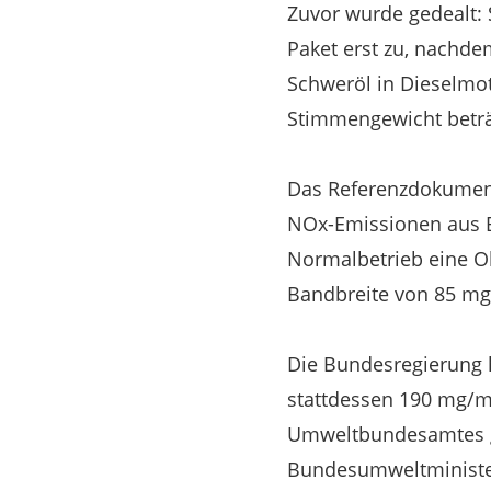
Zuvor wurde gedealt:
Paket erst zu, nachd
Schweröl in Dieselmot
Stimmengewicht beträ
Das Referenzdokument 
NOx-Emissionen aus B
Normalbetrieb eine Ob
Bandbreite von 85 mg
Die Bundesregierung h
stattdessen 190 mg/m³
Umweltbundesamtes ge
Bundesumweltminist