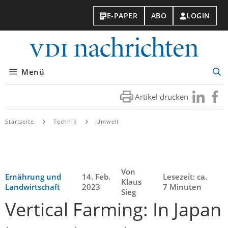
E-PAPER
ABO
LOGIN
VDI-
Nachri
Menü
Suc
öff
Artikel drucken
Besuchen
Besuc
Sie
Sie
uns
uns
Startseite
Technik
Umwelt
bei
bei
LinkedIn
Faceb
Von
Ernährung und
14. Feb.
Lesezeit: ca.
Klaus
Landwirtschaft
2023
7 Minuten
Sieg
Vertical Farming: In Japan