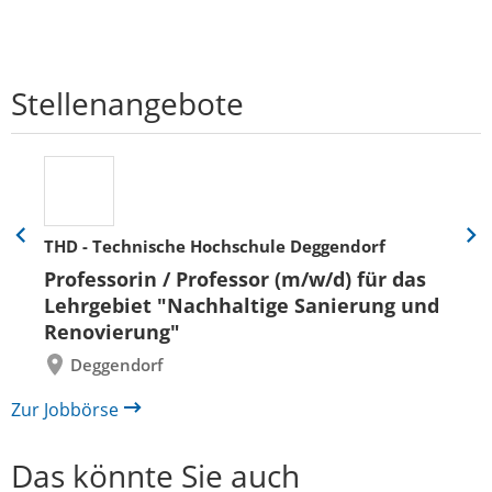
Stellenangebote
THD - Technische Hochschule Deggendorf
Eine
Eine
Folie
Folie
Professorin / Professor (m/w/d) für das
zurück
vor
Lehrgebiet "Nachhaltige Sanierung und
Renovierung"
Deggendorf
Zur Jobbörse
Das könnte Sie auch