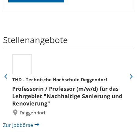
Stellenangebote
THD - Technische Hochschule Deggendorf
Eine
Eine
Folie
Folie
Professorin / Professor (m/w/d) für das
zurück
vor
Lehrgebiet "Nachhaltige Sanierung und
Renovierung"
Deggendorf
Zur Jobbörse