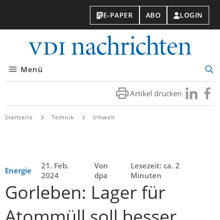
E-PAPER
ABO
LOGIN
VDI-
Nachri
Menü
Suc
öff
Artikel drucken
Besuchen
Besuc
Sie
Sie
uns
uns
Startseite
Technik
Umwelt
bei
bei
LinkedIn
Faceb
21. Feb.
Von
Lesezeit: ca. 2
Energie
2024
dpa
Minuten
Gorleben: Lager für
Atommüll soll besser