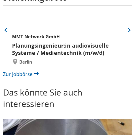
Eine
Eine
MMT Network GmbH
Folie
Folie
zurück
vor
Planungsingenieur:in audiovisuelle
Systeme / Medientechnik (m/w/d)
Berlin
Zur Jobbörse
Das könnte Sie auch
interessieren