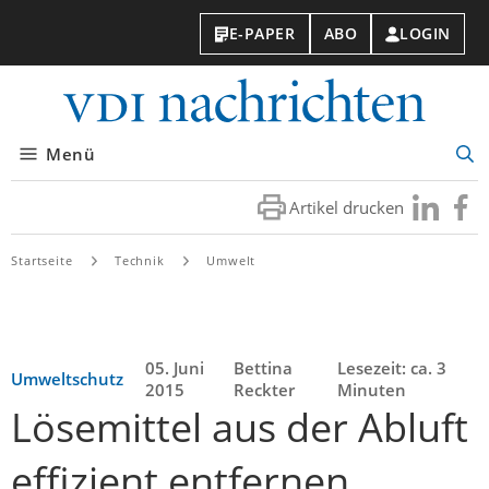
E-PAPER
ABO
LOGIN
VDI-
Nachri
Menü
Suc
öff
Artikel drucken
Besuchen
Besuc
Sie
Sie
uns
uns
Startseite
Technik
Umwelt
bei
bei
LinkedIn
Faceb
05. Juni
Bettina
Lesezeit: ca. 3
Umweltschutz
2015
Reckter
Minuten
Lösemittel aus der Abluft
effizient entfernen