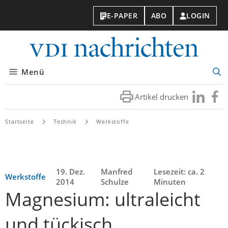
E-PAPER
ABO
LOGIN
VDI-
Nachri
Menü
Suc
öff
Artikel drucken
Besuchen
Besuc
Sie
Sie
uns
uns
Startseite
Technik
Werkstoffe
bei
bei
LinkedIn
Faceb
19. Dez.
Manfred
Lesezeit: ca. 2
Werkstoffe
2014
Schulze
Minuten
Magnesium: ultraleicht
und tückisch