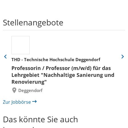
Stellenangebote
THD - Technische Hochschule Deggendorf
Eine
Eine
Folie
Folie
Professorin / Professor (m/w/d) für das
zurück
vor
Lehrgebiet "Nachhaltige Sanierung und
Renovierung"
Deggendorf
Zur Jobbörse
Das könnte Sie auch