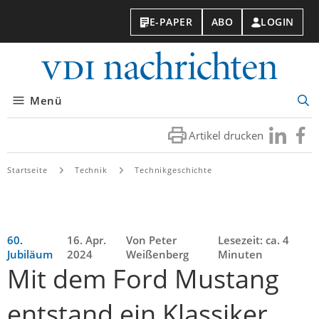
E-PAPER
ABO
LOGIN
VDI-
Nachri
Menü
Suc
öff
Artikel drucken
Besuchen
Besuc
Sie
Sie
uns
uns
Startseite
Technik
Technikgeschichte
bei
bei
LinkedIn
Faceb
60.
16. Apr.
Von Peter
Lesezeit: ca. 4
Jubiläum
2024
Weißenberg
Minuten
Mit dem Ford Mustang
entstand ein Klassiker