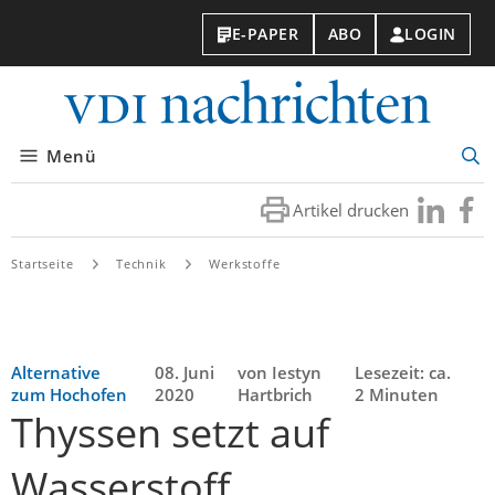
E-PAPER
ABO
LOGIN
VDI-
Nachri
Menü
Suc
öff
Artikel drucken
Besuchen
Besuc
Sie
Sie
uns
uns
Startseite
Technik
Werkstoffe
bei
bei
LinkedIn
Faceb
Alternative
08. Juni
von Iestyn
Lesezeit: ca.
zum Hochofen
2020
Hartbrich
2 Minuten
Thyssen setzt auf
Wasserstoff