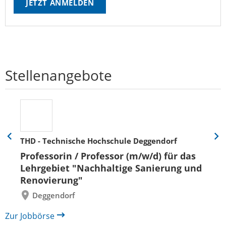
JETZT ANMELDEN
Stellenangebote
THD - Technische Hochschule Deggendorf
Eine
Eine
Folie
Folie
Professorin / Professor (m/w/d) für das
zurück
vor
Lehrgebiet "Nachhaltige Sanierung und
Renovierung"
Deggendorf
Zur Jobbörse