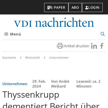
E-PAPER
ABO
LOGIN
VDI-
Nachri
Menü
Suc
öff
Artikel drucken
Besuchen
Besuc
Sie
Sie
uns
uns
Startseite
Wirtschaft
Unternehmen
bei
bei
LinkedIn
Faceb
29. Feb.
Von André
Lesezeit: ca. 2
Unternehmen
2024
Weikard
Minuten
Thyssenkrupp
dementiert Bericht über