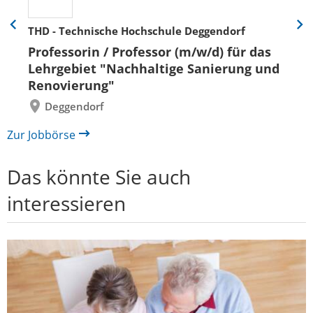
THD - Technische Hochschule Deggendorf
Eine
Eine
Folie
Folie
Professorin / Professor (m/w/d) für das
zurück
vor
Lehrgebiet "Nachhaltige Sanierung und
Renovierung"
Deggendorf
Zur Jobbörse
Das könnte Sie auch
interessieren