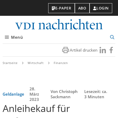
E-PAPER
ABO
LOGIN
VDI-
Nachri
Menü
Suc
öff
Artikel drucken
Besuchen
Besuc
Sie
Sie
uns
uns
Startseite
Wirtschaft
Finanzen
bei
bei
LinkedIn
Faceb
28.
Von Christoph
Lesezeit: ca.
Geldanlage
März
Sackmann
3 Minuten
2023
Anleihekauf für