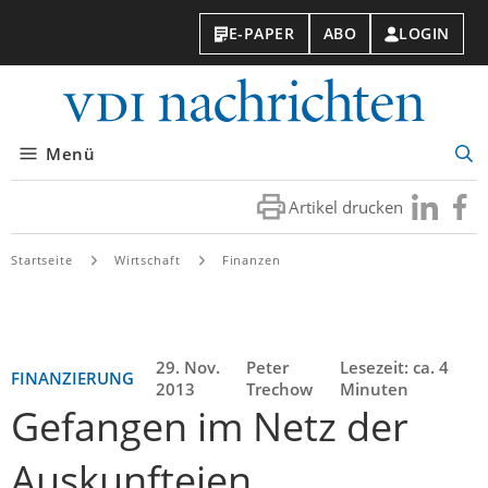
E-PAPER
ABO
LOGIN
VDI-
Nachri
Menü
Suc
öff
Artikel drucken
Besuchen
Besuc
Sie
Sie
uns
uns
Startseite
Wirtschaft
Finanzen
bei
bei
LinkedIn
Faceb
29. Nov.
Peter
Lesezeit: ca. 4
FINANZIERUNG
2013
Trechow
Minuten
Gefangen im Netz der
Auskunfteien