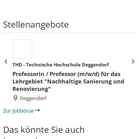
Stellenangebote
THD - Technische Hochschule Deggendorf
Eine
Eine
Folie
Folie
Professorin / Professor (m/w/d) für das
zurück
vor
Lehrgebiet "Nachhaltige Sanierung und
Renovierung"
Deggendorf
Zur Jobbörse
Das könnte Sie auch