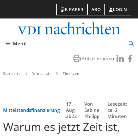
E-PAPER
ABO
LOGIN
VDI-
Nachri
Menü
Suc
öff
Artikel drucken
Besuchen
Besuc
Sie
Sie
uns
uns
Startseite
Wirtschaft
Finanzen
bei
bei
LinkedIn
Faceb
17.
Von
Lesezeit:
Mittelstandsfinanzierung
Aug.
Sabine
ca. 3
2022
Philipp
Minuten
Warum es jetzt Zeit ist,