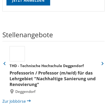
JETZT ANMELDEN
Stellenangebote
THD - Technische Hochschule Deggendorf
Eine
Eine
Folie
Folie
Professorin / Professor (m/w/d) für das
zurück
vor
Lehrgebiet "Nachhaltige Sanierung und
Renovierung"
Deggendorf
Zur Jobbörse