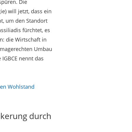
spüren. Die
 will jetzt, dass ein
mt, um den Standort
iliadis fürchtet, es
: die Wirtschaft in
 klimagerechten Umbau
e IGBCE nennt das
rden Wohlstand
lkerung durch