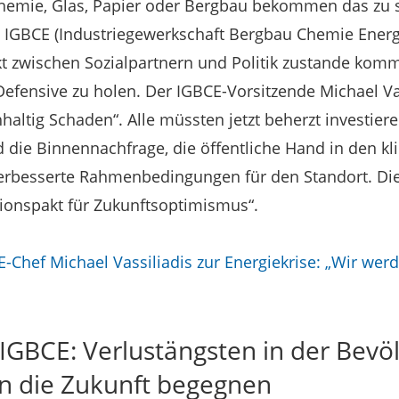
Chemie, Glas, Papier oder Bergbau bekommen das zu 
 IGBCE (Industriegewerkschaft Bergbau Chemie Energie)
akt zwischen Sozialpartnern und Politik zustande kom
efensive zu holen. Der IGBCE-Vorsitzende Michael Vass
altig Schaden“. Alle müssten jetzt beherzt investieren
d die Binnennachfrage, die öffentliche Hand in den
 verbesserte Rahmenbedingungen für den Standort. Di
itionspakt für Zukunftsoptimismus“.
E-Chef Michael Vassiliadis zur Energiekrise: „Wir we
IGBCE: Verlustängsten in der Bevö
in die Zukunft begegnen