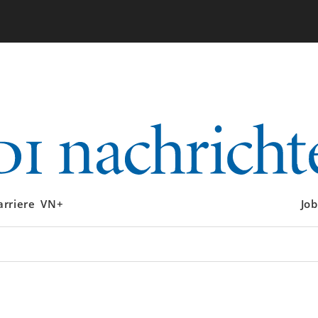
arriere
VN+
Job