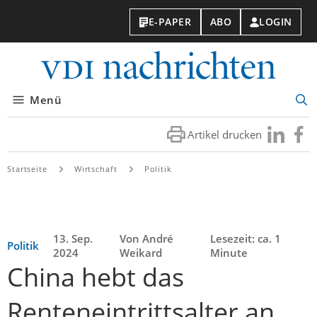
E-PAPER
ABO
LOGIN
VDI-
Nachri
Menü
Suc
öff
Artikel drucken
Besuchen
Besuc
Sie
Sie
uns
uns
Startseite
Wirtschaft
Politik
bei
bei
LinkedIn
Faceb
13. Sep.
Von André
Lesezeit: ca. 1
Politik
2024
Weikard
Minute
China hebt das
Renteneintrittsalter an