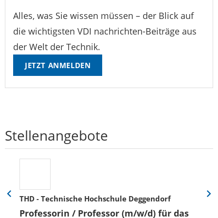
Alles, was Sie wissen müssen – der Blick auf
die wichtigsten VDI nachrichten-Beiträge aus
der Welt der Technik.
JETZT ANMELDEN
Stellenangebote
THD - Technische Hochschule Deggendorf
Eine
Eine
Folie
Folie
Professorin / Professor (m/w/d) für das
zurück
vor