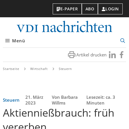
E-PAPER
ABO
LOGIN
VDI-
Nachri
Menü
Suc
öff
Artikel drucken
Besuchen
Besuc
Sie
Sie
uns
uns
Startseite
Wirtschaft
Steuern
bei
bei
LinkedIn
Faceb
21. März
Von Barbara
Lesezeit: ca. 3
Steuern
2023
Willms
Minuten
Aktiennießbrauch: früh
vererben,