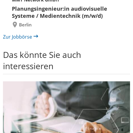
Folie
Folie
zurück
vor
Planungsingenieur:in audiovisuelle
Systeme / Medientechnik (m/w/d)
Berlin
Zur Jobbörse
Das könnte Sie auch
interessieren