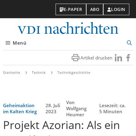
E-PAPER
ABO
LOGIN
VDI-
Nachri
Menü
Suc
öff
Artikel drucken
Besuchen
Besuc
Sie
Sie
uns
uns
Startseite
Technik
Technikgeschichte
bei
bei
LinkedIn
Faceb
Von
Geheimaktion
28. Juli
Lesezeit: ca.
Wolfgang
im Kalten Krieg
2023
5 Minuten
Heumer
Projekt Azorian: Als ein