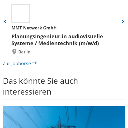
Eine
Eine
MMT Network GmbH
Folie
Folie
zurück
vor
Planungsingenieur:in audiovisuelle
Systeme / Medientechnik (m/w/d)
Berlin
Zur Jobbörse
Das könnte Sie auch
interessieren