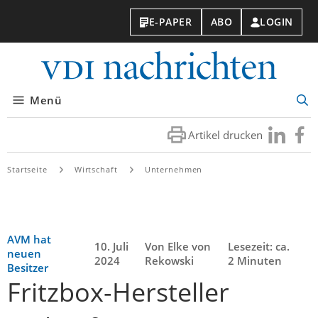
E-PAPER
ABO
LOGIN
VDI-
Nachri
Menü
Suc
öff
Artikel drucken
Besuchen
Besuc
Sie
Sie
uns
uns
Startseite
Wirtschaft
Unternehmen
bei
bei
LinkedIn
Faceb
AVM hat
10. Juli
Von Elke von
Lesezeit: ca.
neuen
2024
Rekowski
2 Minuten
Besitzer
Fritzbox-Hersteller