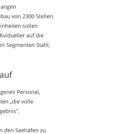
langen
bau von 2300 Stellen.
nheiten sollen
ividueller auf die
en Segmenten Stahl,
 auf
eigenes Personal,
en „die volle
gebnis“.
on den Seehäfen zu