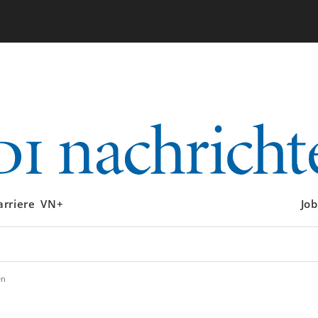
arriere
VN+
Job
en