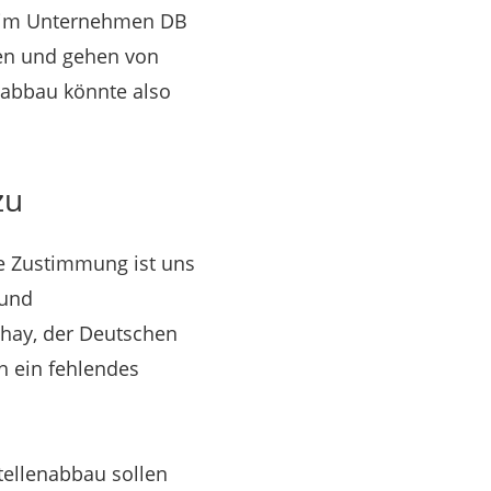
e im Unternehmen DB
ren und gehen von
nabbau könnte also
zu
e Zustimmung ist uns
 und
chay, der Deutschen
 ein fehlendes
tellenabbau sollen