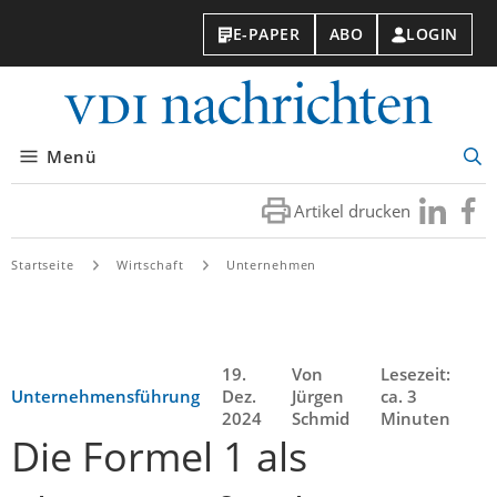
E-PAPER
ABO
LOGIN
VDI-
Nachri
Menü
Suc
öff
Artikel drucken
Besuchen
Besuc
Sie
Sie
uns
uns
Startseite
Wirtschaft
Unternehmen
bei
bei
LinkedIn
Faceb
19.
Von
Lesezeit:
Unternehmensführung
Dez.
Jürgen
ca. 3
2024
Schmid
Minuten
Die Formel 1 als