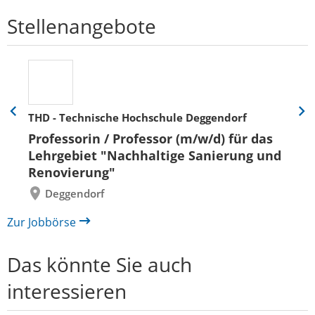
Stellenangebote
THD - Technische Hochschule Deggendorf
Eine
Eine
Folie
Folie
Professorin / Professor (m/w/d) für das
zurück
vor
Lehrgebiet "Nachhaltige Sanierung und
Renovierung"
Deggendorf
Zur Jobbörse
Das könnte Sie auch
interessieren