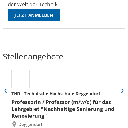
der Welt der Technik.
JETZT ANMELDEN
Stellenangebote
THD - Technische Hochschule Deggendorf
Eine
Eine
Folie
Folie
Professorin / Professor (m/w/d) für das
zurück
vor
Lehrgebiet "Nachhaltige Sanierung und
Renovierung"
Deggendorf