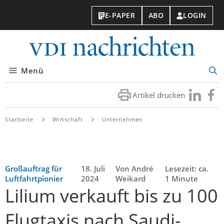
E-PAPER
ABO
LOGIN
VDI-
Nachri
Menü
Suc
öff
Artikel drucken
Besuchen
Besuc
Sie
Sie
uns
uns
Startseite
Wirtschaft
Unternehmen
bei
bei
LinkedIn
Faceb
Großauftrag für
18. Juli
Von André
Lesezeit: ca.
Luftfahrtpionier
2024
Weikard
1 Minute
Lilium verkauft bis zu 100
Flugtaxis nach Saudi-