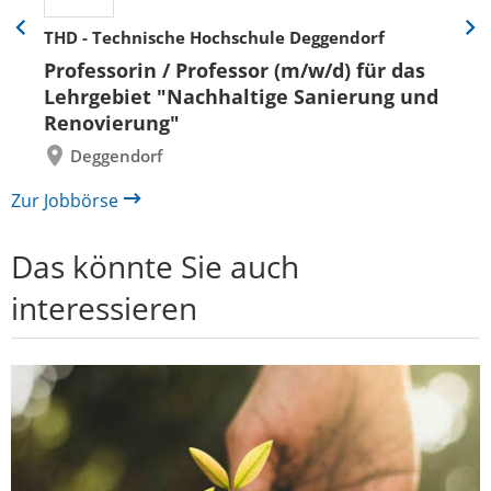
THD - Technische Hochschule Deggendorf
Eine
Eine
Folie
Folie
Professorin / Professor (m/w/d) für das
zurück
vor
Lehrgebiet "Nachhaltige Sanierung und
Renovierung"
Deggendorf
Zur Jobbörse
Das könnte Sie auch
interessieren