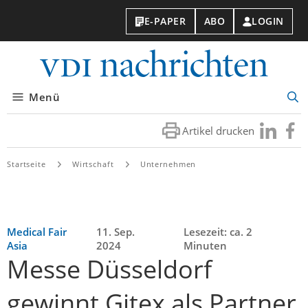
E-PAPER
ABO
LOGIN
VDI-
Nachri
Menü
Suc
öff
Artikel drucken
Besuchen
Besuc
Sie
Sie
uns
uns
Startseite
Wirtschaft
Unternehmen
bei
bei
LinkedIn
Faceb
Medical Fair
11. Sep.
Lesezeit: ca. 2
Asia
2024
Minuten
Messe Düsseldorf
gewinnt Gitex als Partner