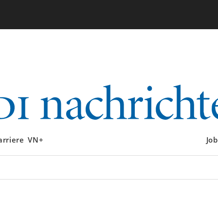
arriere
VN+
Job