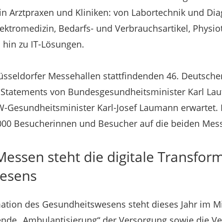
n Arztpraxen und Kliniken: von Labortechnik und Dia
ektromedizin, Bedarfs- und Verbrauchsartikel, Physi
 hin zu IT-Lösungen.
Düsseldorfer Messehallen stattfindenden 46. Deutsch
tatements von Bundesgesundheitsminister Karl Laute
W-Gesundheitsminister Karl-Josef Laumann erwartet.
00 Besucherinnen und Besucher auf die beiden Mes
Messen steht die digitale Transfor
esens
mation des Gesundheitswesens steht dieses Jahr im Mi
ende „Ambulantisierung“ der Versorgung sowie die V