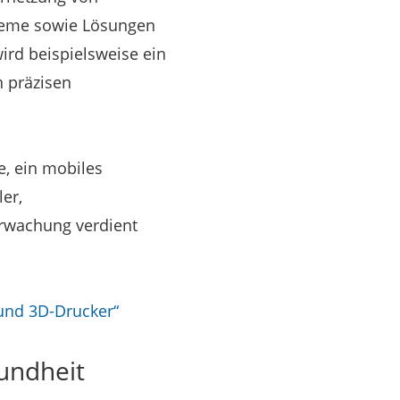
steme sowie Lösungen
ird beispielsweise ein
n präzisen
e, ein mobiles
er,
erwachung verdient
und 3D-Drucker“
sundheit