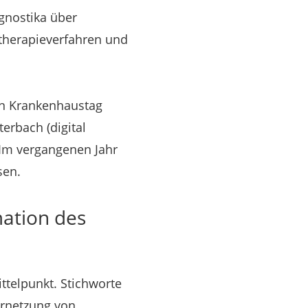
gnostika über
otherapieverfahren und
en Krankenhaustag
rbach (digital
 Im vergangenen Jahr
sen.
mation des
ttelpunkt. Stichworte
ernetzung von