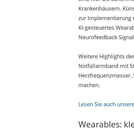
Krankenhäusern. Künst
zur Implementierung n
KI-gesteuertes Wearab
Neurofeedback-Signale
Weitere Highlights de
Notfallarmband mit St
Herzfrequenzmesser, S
machen.
Lesen Sie auch unser
Wearables: kl