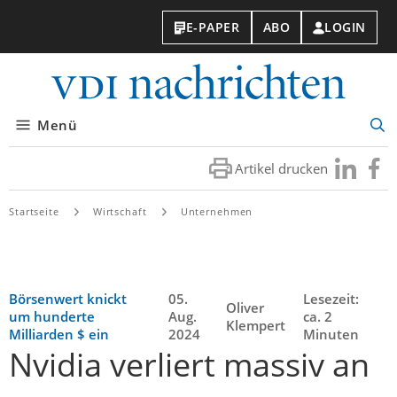
E-PAPER
ABO
LOGIN
VDI-
Nachri
Menü
Suc
öff
Artikel drucken
Besuchen
Besuc
Sie
Sie
uns
uns
Startseite
Wirtschaft
Unternehmen
bei
bei
LinkedIn
Faceb
Börsenwert knickt
05.
Lesezeit:
Oliver
um hunderte
Aug.
ca. 2
Klempert
Milliarden $ ein
2024
Minuten
Nvidia verliert massiv an