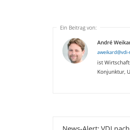
Ein Beitrag von:
André Weika
aweikard@vdi-
ist Wirtschaf
Konjunktur, 
News-Alert: VDI nachr