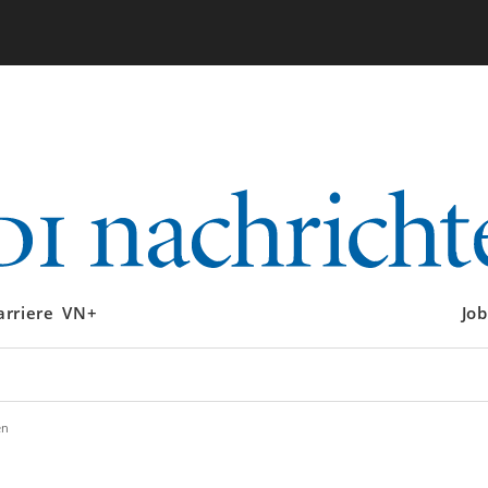
arriere
VN+
Job
en