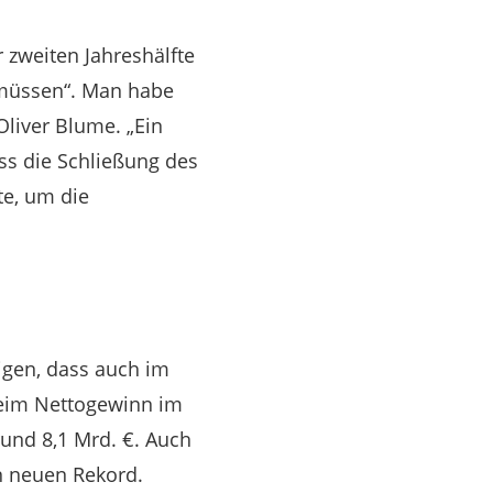
 zweiten Jahreshälfte
 müssen“. Man habe
Oliver Blume. „Ein
ass die Schließung des
te, um die
igen, dass auch im
beim Nettogewinn im
rund 8,1 Mrd. €. Auch
n neuen Rekord.