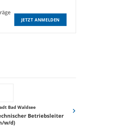
träge
JETZT ANMELDEN
adt Bad Waldsee
Stadtwerke Rost
Eine
echnischer Betriebsleiter
Fachmeister E
Folie
m/w/d)
Leittechnisch
vor