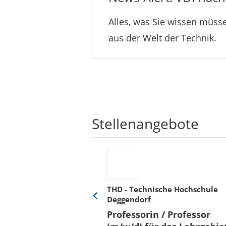
Alles, was Sie wissen müsse
aus der Welt der Technik.
Stellenangebote
THD - Technische Hochschule
Deggendorf
Eine
Verkehr &
Folie
Professorin / Professor
x)
zurück