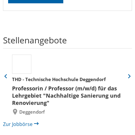
Stellenangebote
THD - Technische Hochschule Deggendorf
Eine
Eine
Folie
Folie
Professorin / Professor (m/w/d) für das
zurück
vor
Lehrgebiet "Nachhaltige Sanierung und
Renovierung"
Deggendorf
Zur Jobbörse