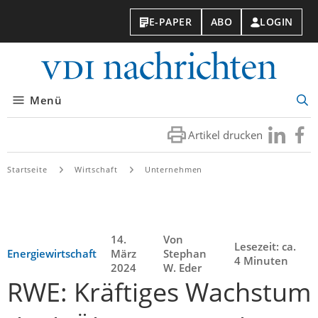
E-PAPER
ABO
LOGIN
VDI-
Nachri
Menü
Suc
öff
Artikel drucken
Besuchen
Besuc
Sie
Sie
uns
uns
Startseite
Wirtschaft
Unternehmen
bei
bei
LinkedIn
Faceb
14.
Von
Lesezeit: ca.
Energiewirtschaft
März
Stephan
4 Minuten
2024
W. Eder
RWE: Kräftiges Wachstum