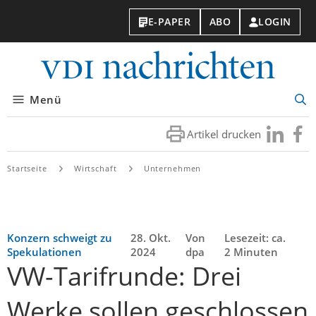
E-PAPER
ABO
LOGIN
VDI-
Nachri
Menü
Suc
öff
Artikel drucken
Besuchen
Besuc
Sie
Sie
uns
uns
Startseite
Wirtschaft
Unternehmen
bei
bei
LinkedIn
Faceb
Konzern schweigt zu
28. Okt.
Von
Lesezeit: ca.
Spekulationen
2024
dpa
2 Minuten
VW-Tarifrunde: Drei
Werke sollen geschlossen