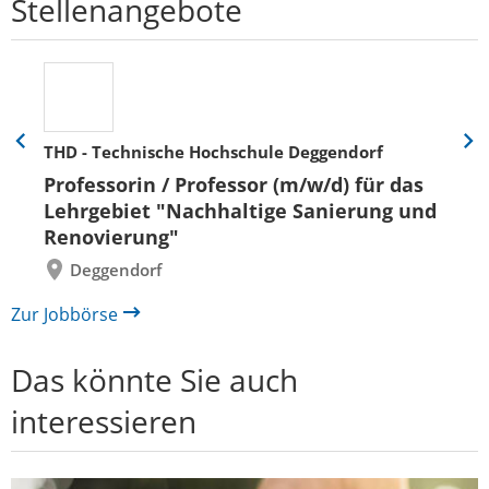
Stellenangebote
THD - Technische Hochschule Deggendorf
Eine
Eine
Folie
Folie
Professorin / Professor (m/w/d) für das
zurück
vor
Lehrgebiet "Nachhaltige Sanierung und
Renovierung"
Deggendorf
Zur Jobbörse
Das könnte Sie auch
interessieren