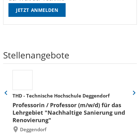
JETZT ANMELDEN
Stellenangebote
THD - Technische Hochschule Deggendorf
Eine
Eine
Folie
Folie
Professorin / Professor (m/w/d) für das
zurück
vor
Lehrgebiet "Nachhaltige Sanierung und
Renovierung"
Deggendorf