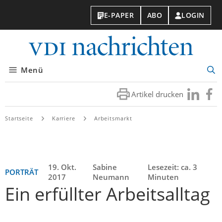
E-PAPER
ABO
LOGIN
VDI-
Nachri
Menü
Suc
öff
Artikel drucken
Besuchen
Besuc
Sie
Sie
uns
uns
Startseite
Karriere
Arbeitsmarkt
bei
bei
LinkedIn
Faceb
19. Okt.
Sabine
Lesezeit: ca. 3
PORTRÄT
2017
Neumann
Minuten
Ein erfüllter Arbeitsalltag