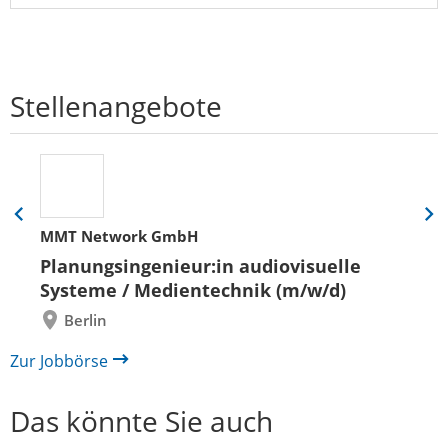
Stellenangebote
Eine
Eine
MMT Network GmbH
Folie
Folie
zurück
vor
Planungsingenieur:in audiovisuelle
Systeme / Medientechnik (m/w/d)
Berlin
Zur Jobbörse
Das könnte Sie auch