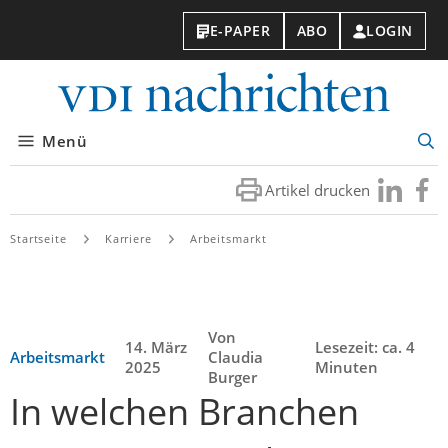
E-PAPER
ABO
LOGIN
VDI-
Nachri
Menü
Suc
öff
Artikel drucken
Besuchen
Besuc
Sie
Sie
uns
uns
Startseite
Karriere
Arbeitsmarkt
bei
bei
LinkedIn
Faceb
Von
14. März
Lesezeit: ca. 4
Arbeitsmarkt
Claudia
2025
Minuten
Burger
In welchen Branchen