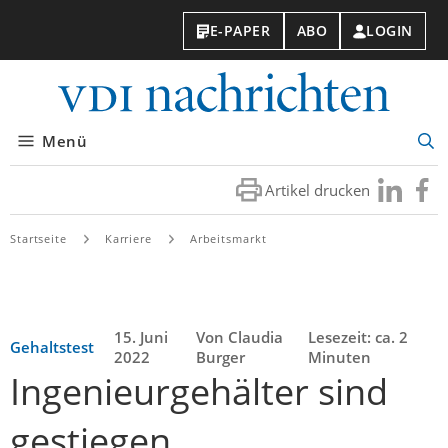
E-PAPER
ABO
LOGIN
VDI-
Nachri
Menü
Suc
öff
Artikel drucken
Besuchen
Besuc
Sie
Sie
uns
uns
Startseite
Karriere
Arbeitsmarkt
bei
bei
LinkedIn
Faceb
15. Juni
Von Claudia
Lesezeit: ca. 2
Gehaltstest
2022
Burger
Minuten
Ingenieurgehälter sind
gestiegen