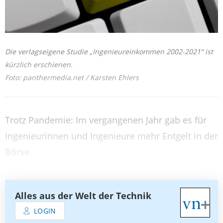
Die verlagseigene Studie „Ingenieureinkommen 2002-2021“ ist
kürzlich erschienen.
Foto: panthermedia.net / Karsten Ehlers
Trotz Pandemie: Im vergangenen Jahr gab es für
Ingenieurinnen und Ingenieure mehr Entgelt in der
Börse.
Alles aus der Welt der Technik
LOGIN