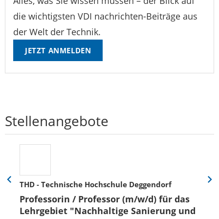
Alles, was Sie wissen müssen – der Blick auf
die wichtigsten VDI nachrichten-Beiträge aus
der Welt der Technik.
JETZT ANMELDEN
Stellenangebote
THD - Technische Hochschule Deggendorf
Eine
Eine
Folie
Folie
Professorin / Professor (m/w/d) für das
zurück
vor
Lehrgebiet "Nachhaltige Sanierung und