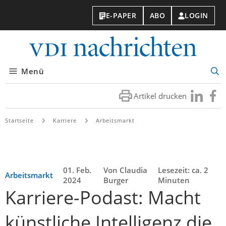
E-PAPER
ABO
LOGIN
VDI-
Nachri
Menü
Suc
öff
Artikel drucken
Besuchen
Besuc
Sie
Sie
uns
uns
Startseite
Karriere
Arbeitsmarkt
bei
bei
LinkedIn
Faceb
01. Feb.
Von Claudia
Lesezeit: ca. 2
Arbeitsmarkt
2024
Burger
Minuten
Karriere-Podast: Macht
künstliche Intelligenz die