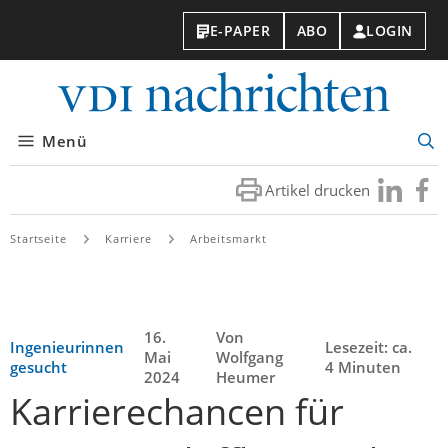
E-PAPER
ABO
LOGIN
VDI-
Nachri
Menü
Suc
öff
Artikel drucken
Besuchen
Besuc
Sie
Sie
uns
uns
Startseite
Karriere
Arbeitsmarkt
bei
bei
LinkedIn
Faceb
16.
Von
Ingenieurinnen
Lesezeit: ca.
Mai
Wolfgang
gesucht
4 Minuten
2024
Heumer
Karrierechancen für