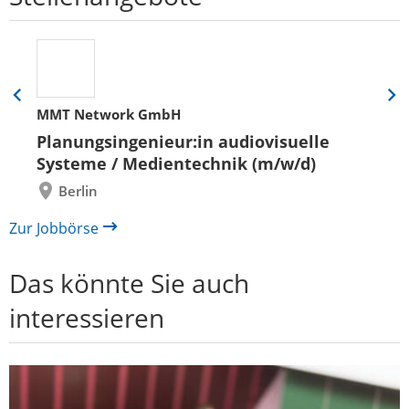
Eine
Eine
MMT Network GmbH
Folie
Folie
zurück
vor
Planungsingenieur:in audiovisuelle
Systeme / Medientechnik (m/w/d)
Berlin
Zur Jobbörse
Das könnte Sie auch
interessieren