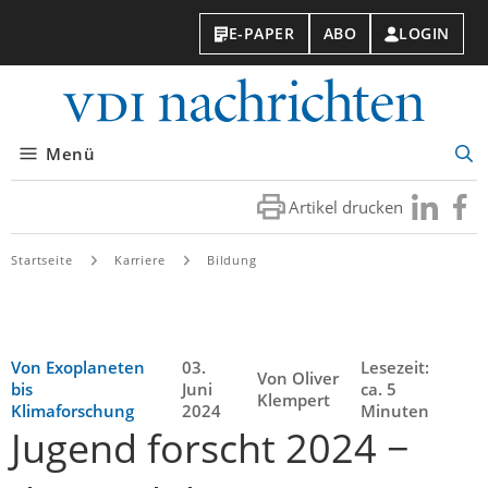
E-PAPER
ABO
LOGIN
VDI-
Nachri
Menü
Suc
öff
Artikel drucken
Besuchen
Besuc
Sie
Sie
uns
uns
Startseite
Karriere
Bildung
bei
bei
LinkedIn
Faceb
Von Exoplaneten
03.
Lesezeit:
Von Oliver
bis
Juni
ca. 5
Klempert
Klimaforschung
2024
Minuten
Jugend forscht 2024 −