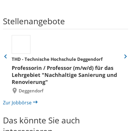
Stellenangebote
THD - Technische Hochschule Deggendorf
Eine
Eine
Folie
Folie
Professorin / Professor (m/w/d) für das
zurück
vor
Lehrgebiet "Nachhaltige Sanierung und
Renovierung"
Deggendorf
Zur Jobbörse
Das könnte Sie auch