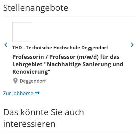
Stellenangebote
THD - Technische Hochschule Deggendorf
Eine
Eine
Folie
Folie
Professorin / Professor (m/w/d) für das
zurück
vor
Lehrgebiet "Nachhaltige Sanierung und
Renovierung"
Deggendorf
Zur Jobbörse
Das könnte Sie auch
interessieren