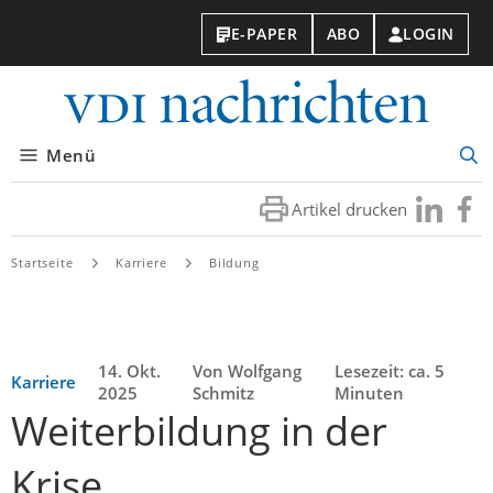
E-PAPER
ABO
LOGIN
VDI-
Nachri
Menü
Suc
öff
Artikel drucken
Besuchen
Besuc
Sie
Sie
uns
uns
Startseite
Karriere
Bildung
bei
bei
LinkedIn
Faceb
14. Okt.
Von Wolfgang
Lesezeit: ca. 5
Karriere
2025
Schmitz
Minuten
Weiterbildung in der
Krise